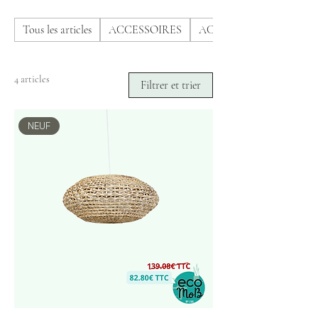
Tous les articles
ACCESSOIRES
ACCUEIL
4 articles
Filtrer et trier
NEUF