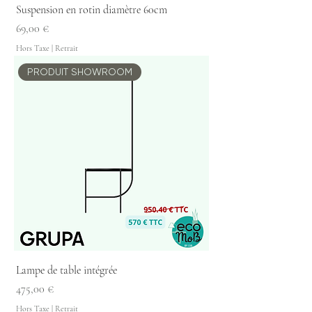
Suspension en rotin diamètre 60cm
Prix
69,00 €
Hors Taxe
|
Retrait
PRODUIT SHOWROOM
Lampe de table intégrée
Prix
475,00 €
Hors Taxe
|
Retrait