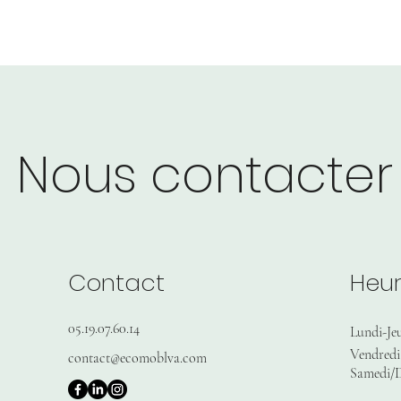
Nous contacter
Contact
Heur
05.19.07.60.14
Lundi-Je
Vendredi
contact@ecomoblva.com
Samedi/