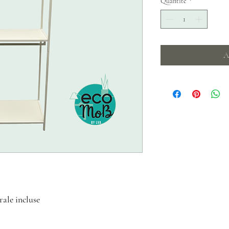
Quantité
*
A
rale incluse