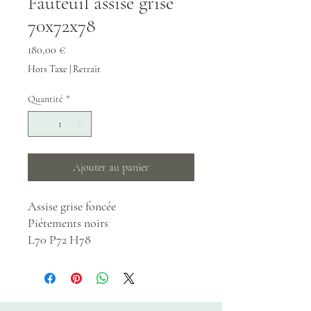
Fauteuil assise grise
70x72x78
Prix
180,00 €
Hors Taxe
|
Retrait
Quantité
*
Ajouter au panier
Assise grise foncée
Piétements noirs
L70 P72 H78