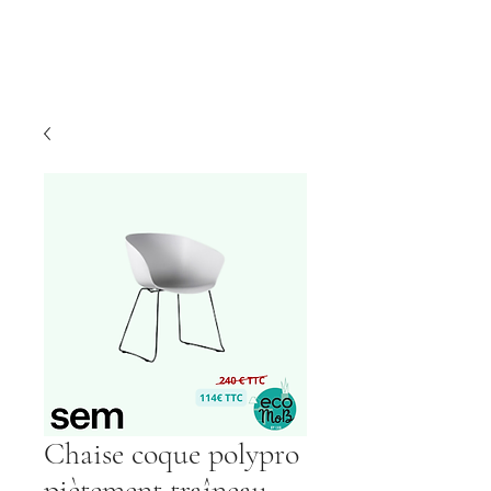
Chaise coque polypro
piètement traîneau