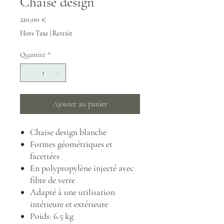
Chaise design
Prix
210,00 €
Hors Taxe
|
Retrait
Quantité
*
Ajouter au panier
Chaise design blanche
Formes géométriques et
facettées
En polypropylène injecté avec
fibre de verre
Adapté à une utilisation
intérieure et extérieure
Poids: 6.5 kg