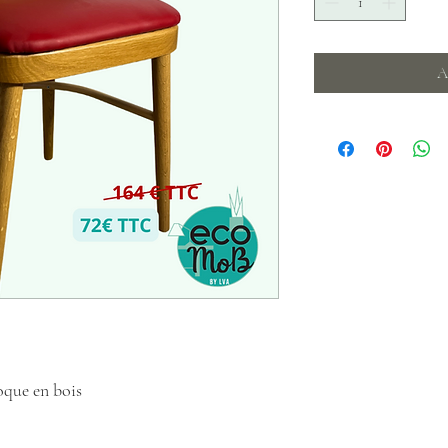
A
oque en bois