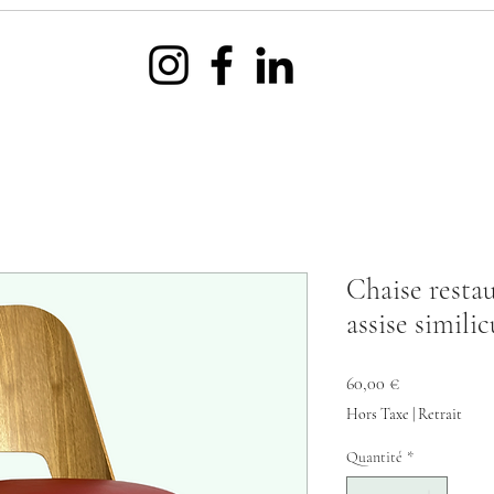
Chaise restau
assise simili
Prix
60,00 €
Hors Taxe
|
Retrait
Quantité
*