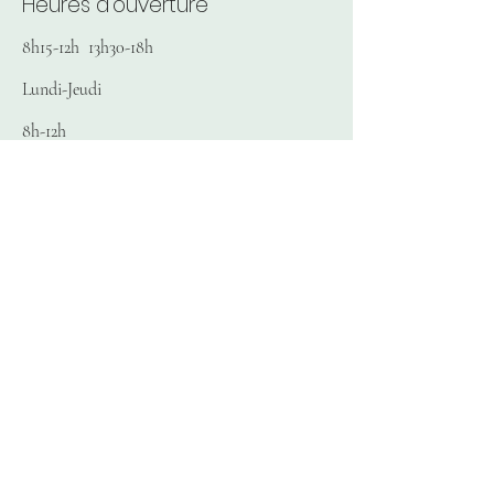
Heures d'ouverture
8h15-12h 13h30-18h
Lundi-Jeudi
8h-12h
Vendredi
Fermé
Samedi/Dimanche